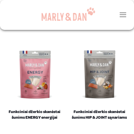
Funkciniai džerkio skanėstai
Funkciniai džerkio skanėstai
šunims ENERGY energijai
šunims HIP & JOINT sąnariams