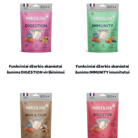
Funkciniai džerkio skanėstai
Funkciniai džerkio skanėstai
šunims DIGESTION virškinimui
šunims IMMUNITY imunitetui