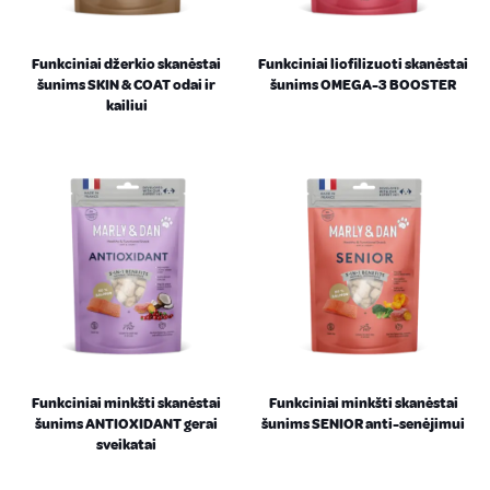
Funkciniai džerkio skanėstai
Funkciniai liofilizuoti skanėstai
šunims SKIN & COAT odai ir
šunims OMEGA-3 BOOSTER
kailiui
Funkciniai minkšti skanėstai
Funkciniai minkšti skanėstai
šunims ANTIOXIDANT gerai
šunims SENIOR anti-senėjimui
sveikatai