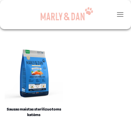
Sausas maistas sterilizuotoms
katėms